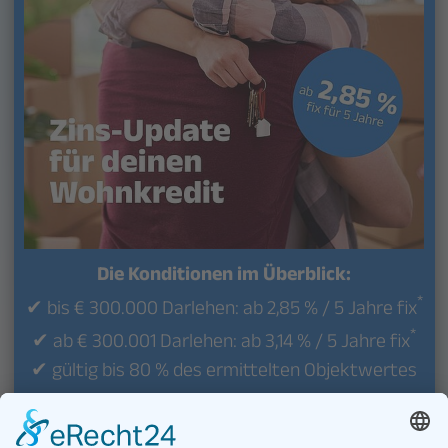
Aber du kannst dich ganz
unverbindlich von uns beraten
lassen oder unsere einfachen
digitalen Tools zum Rechnen,
Vergleichen oder Finanzieren
nutzen.
Jetzt starten
Die Konditionen im Überblick:
*
✔ bis € 300.000 Darlehen: ab 2,85 % / 5 Jahre fix
*
✔ ab € 300.001 Darlehen: ab 3,14 % / 5 Jahre fix
✔ gültig bis 80 % des ermittelten Objektwertes
zum Wohnkreditrechner