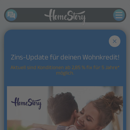
Finanzierung
Start
Bestandsimmobilie kaufen
Services
Zins-Update für deinen Wohnkredit!
Kauf Neubau
Beratung
Aktuell sind Konditionen ab 2,85 % fix für 5 Jahre*
Bauvorhaben
möglich.
Modernisierung finanzieren
FAQ
Vorsorgewohnung
Hier gibt es nichts zu
Umschulden
sehen.