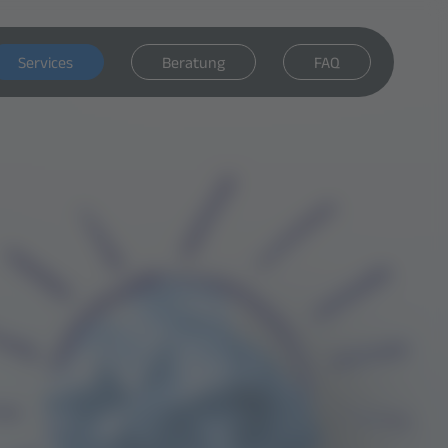
Services
Beratung
FAQ