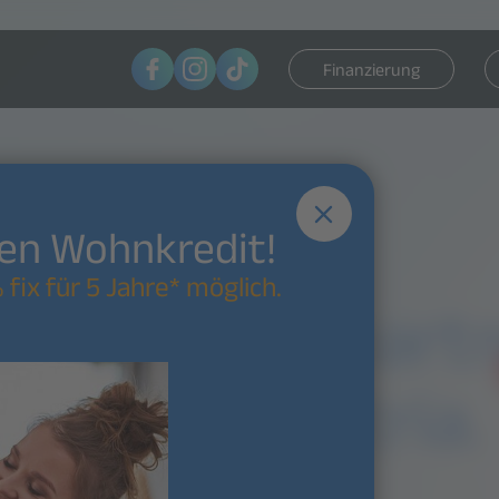
Finanzierung
nen Wohnkredit!
 fix für 5 Jahre* möglich.
ooperationspart
it Bank Austria.