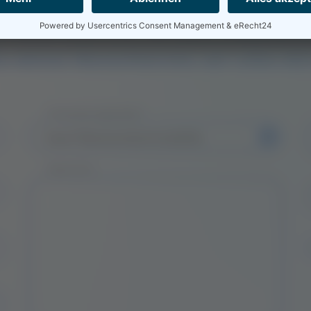
 wünschst einen Rückr
e deinen Wunschtermin, wir rufen dic
Finanzierungszweck
Nachricht