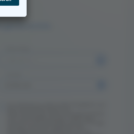
uf?
h gerne zurück.
Rückruftag
Uhrzeit
Ich stimme zu, dass meine Angaben aus
dem Kontaktformular zur
Beantwortung meiner Anfrage erhoben
und verarbeitet werden. Nach dem
Abschluss der Bearbeitung der Anfrage
werden die Daten gelöscht. Die
Einwilligung kann jederzeit für die