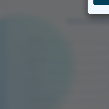
Du
Nenne uns bitt
Vorname
Nachname
*
E-Mail
*
Telefonnummer