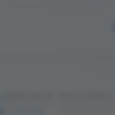
HomeStory Österreich
HomeStory Deutschland
Schottenring 17, 1010 Wien
Friedrichstraße 153a, 10117 
Fon:
+43 131 029 86
Peterstraße 1, 99084 Erfur